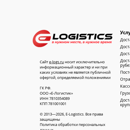
Усл
Дост
Дост
Дост
Дост
Сайт
e-logs.ru
носит исключительно
руб
информационный характер и ни при
Пост
каких условиях не является публичной
офертой, определяемой положениями
Отр
Касс
ГК РФ.
Груз
ООО «Е-Логистик»
ИНН 7810354089
Дост
КПП 781001001
круп
© 2013—2026, E-Logistics. Все права
защищены
Политика обработки персональных
данных