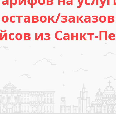
арифов на услуг
поставок/заказов
йсов из Санкт-Пе